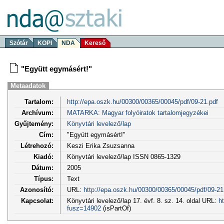
Szótár
KOPI
NDA
Kereső
"Együtt egymásért!"
Metaadatok
Tartalom:
http://epa.oszk.hu/00300/00365/00045/pdf/09-21.pdf
Archívum:
MATARKA: Magyar folyóiratok tartalomjegyzékei
Gyűjtemény:
Könyvtári levelező/lap
Cím:
"Együtt egymásért!"
Létrehozó:
Keszi Erika Zsuzsanna
Kiadó:
Könyvtári levelező/lap ISSN 0865-1329
Dátum:
2005
Típus:
Text
Azonosító:
URL:
http://epa.oszk.hu/00300/00365/00045/pdf/09-21
Kapcsolat:
Könyvtári levelező/lap 17. évf. 8. sz. 14. oldal URL:
h
fusz=14902
(isPartOf)