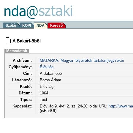
Szótár
KOPI
NDA
Kereső
A Bakari-öböl
Metaadatok
Archívum:
MATARKA: Magyar folyóiratok tartalomjegyzékei
Gyűjtemény:
Élővilág
Cím:
A Bakari-öböl
Létrehozó:
Boros Ádám
Kiadó:
Élővilág
Dátum:
1964
Típus:
Text
Kapcsolat:
Élővilág 9. évf. 2. sz. 24-26. oldal URL:
http://www.ma
(isPartOf)