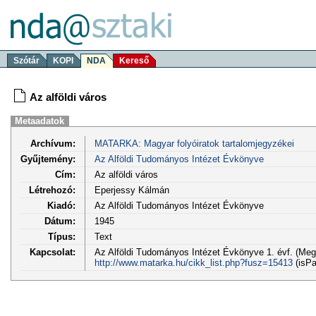
Szótár
KOPI
NDA
Kereső
Az alföldi város
Metaadatok
Archívum:
MATARKA: Magyar folyóiratok tartalomjegyzékei
Gyűjtemény:
Az Alföldi Tudományos Intézet Évkönyve
Cím:
Az alföldi város
Létrehozó:
Eperjessy Kálmán
Kiadó:
Az Alföldi Tudományos Intézet Évkönyve
Dátum:
1945
Típus:
Text
Kapcsolat:
Az Alföldi Tudományos Intézet Évkönyve 1. évf. (Megj
http://www.matarka.hu/cikk_list.php?fusz=15413
(isPa