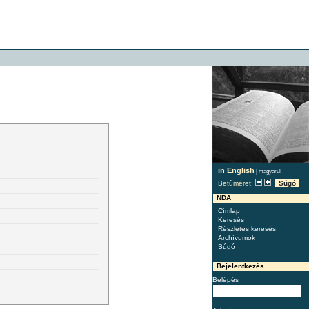
in English
|
magyarul
Betűméret:
Súgó
NDA
Címlap
Keresés
Részletes keresés
Archívumok
Súgó
Bejelentkezés
Belépés