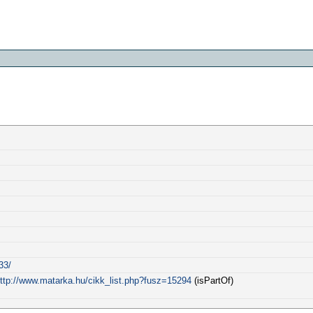
33/
ttp://www.matarka.hu/cikk_list.php?fusz=15294
(isPartOf)