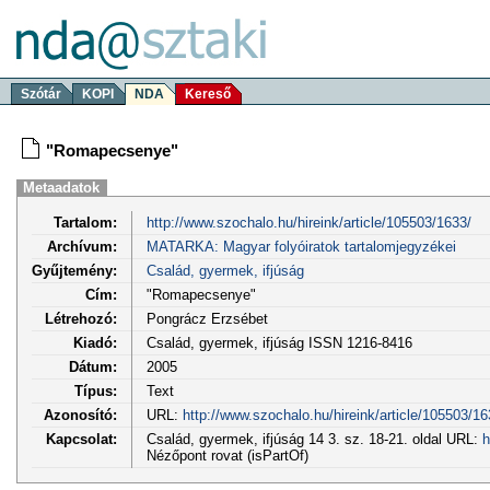
Szótár
KOPI
NDA
Kereső
"Romapecsenye"
Metaadatok
Tartalom:
http://www.szochalo.hu/hireink/article/105503/1633/
Archívum:
MATARKA: Magyar folyóiratok tartalomjegyzékei
Gyűjtemény:
Család, gyermek, ifjúság
Cím:
"Romapecsenye"
Létrehozó:
Pongrácz Erzsébet
Kiadó:
Család, gyermek, ifjúság ISSN 1216-8416
Dátum:
2005
Típus:
Text
Azonosító:
URL:
http://www.szochalo.hu/hireink/article/105503/16
Kapcsolat:
Család, gyermek, ifjúság 14 3. sz. 18-21. oldal URL:
h
Nézőpont rovat (isPartOf)