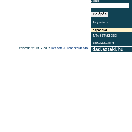
Jelszó
Regisztráció
Kapcsolat
MTA SZTAKI DSD
szotar.sztaki.hu
copyright © 1997-2005
mta sztaki
|
rendszergazda
dsd.sztaki.hu