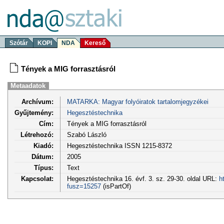
Szótár
KOPI
NDA
Kereső
Tények a MIG forrasztásról
Metaadatok
Archívum:
MATARKA: Magyar folyóiratok tartalomjegyzékei
Gyűjtemény:
Hegesztéstechnika
Cím:
Tények a MIG forrasztásról
Létrehozó:
Szabó László
Kiadó:
Hegesztéstechnika ISSN 1215-8372
Dátum:
2005
Típus:
Text
Kapcsolat:
Hegesztéstechnika 16. évf. 3. sz. 29-30. oldal URL:
h
fusz=15257
(isPartOf)