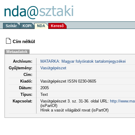
Szótár
KOPI
NDA
Kereső
Cím nélkül
Metaadatok
Archívum:
MATARKA: Magyar folyóiratok tartalomjegyzékei
Gyűjtemény:
Vasútgépészet
Cím:
Kiadó:
Vasútgépészet ISSN 0230-0605
Dátum:
2005
Típus:
Text
Kapcsolat:
Vasútgépészet 3. sz. 31-36. oldal URL:
http://www.ma
(isPartOf)
Hírek a vasút világából rovat (isPartOf)