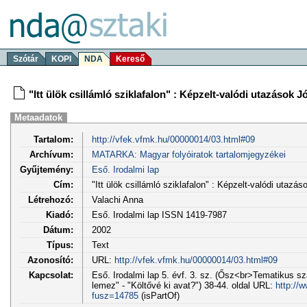
Szótár
KOPI
NDA
Kereső
"Itt ülök csillámló sziklafalon" : Képzelt-valódi utazások Jó
Metaadatok
Tartalom:
http://vfek.vfmk.hu/00000014/03.html#09
Archívum:
MATARKA: Magyar folyóiratok tartalomjegyzékei
Gyűjtemény:
Eső. Irodalmi lap
Cím:
"Itt ülök csillámló sziklafalon" : Képzelt-valódi utazás
Létrehozó:
Valachi Anna
Kiadó:
Eső. Irodalmi lap ISSN 1419-7987
Dátum:
2002
Típus:
Text
Azonosító:
URL:
http://vfek.vfmk.hu/00000014/03.html#09
Kapcsolat:
Eső. Irodalmi lap 5. évf. 3. sz. (Ősz<br>Tematikus s
lemez" - "Költővé ki avat?") 38-44. oldal URL:
http://
fusz=14785
(isPartOf)