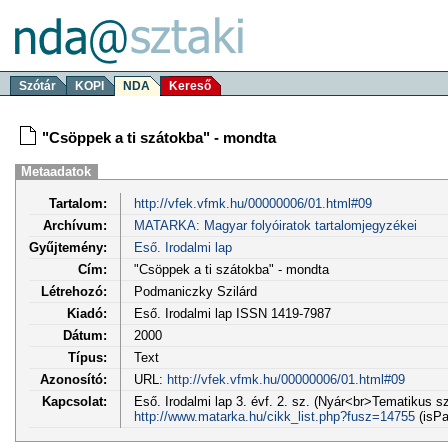
Szótár
KOPI
NDA
Kereső
"Csöppek a ti szátokba" - mondta
Metaadatok
Tartalom:
http://vfek.vfmk.hu/00000006/01.html#09
Archívum:
MATARKA: Magyar folyóiratok tartalomjegyzékei
Gyűjtemény:
Eső. Irodalmi lap
Cím:
"Csöppek a ti szátokba" - mondta
Létrehozó:
Podmaniczky Szilárd
Kiadó:
Eső. Irodalmi lap ISSN 1419-7987
Dátum:
2000
Típus:
Text
Azonosító:
URL:
http://vfek.vfmk.hu/00000006/01.html#09
Kapcsolat:
Eső. Irodalmi lap 3. évf. 2. sz. (Nyár<br>Tematikus 
http://www.matarka.hu/cikk_list.php?fusz=14755
(isPa