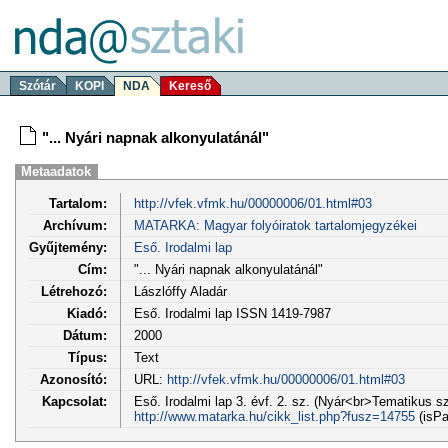
Szótár
KOPI
NDA
Kereső
"... Nyári napnak alkonyulatánál"
Metaadatok
Tartalom:
http://vfek.vfmk.hu/00000006/01.html#03
Archívum:
MATARKA: Magyar folyóiratok tartalomjegyzékei
Gyűjtemény:
Eső. Irodalmi lap
Cím:
"... Nyári napnak alkonyulatánál"
Létrehozó:
Lászlóffy Aladár
Kiadó:
Eső. Irodalmi lap ISSN 1419-7987
Dátum:
2000
Típus:
Text
Azonosító:
URL:
http://vfek.vfmk.hu/00000006/01.html#03
Kapcsolat:
Eső. Irodalmi lap 3. évf. 2. sz. (Nyár<br>Tematikus s
http://www.matarka.hu/cikk_list.php?fusz=14755
(isPa