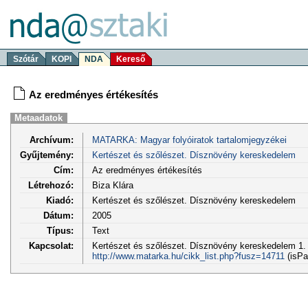
Szótár
KOPI
NDA
Kereső
Az eredményes értékesítés
Metaadatok
Archívum:
MATARKA: Magyar folyóiratok tartalomjegyzékei
Gyűjtemény:
Kertészet és szőlészet. Dísznövény kereskedelem
Cím:
Az eredményes értékesítés
Létrehozó:
Biza Klára
Kiadó:
Kertészet és szőlészet. Dísznövény kereskedelem
Dátum:
2005
Típus:
Text
Kapcsolat:
Kertészet és szőlészet. Dísznövény kereskedelem 1. é
http://www.matarka.hu/cikk_list.php?fusz=14711
(isPa