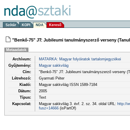
Szótár
KOPI
NDA
Kereső
"Benkő-75" JT: Jubileumi tanulmányszerző verseny (Tanu
Metaadatok
Archívum:
MATARKA: Magyar folyóiratok tartalomjegyzékei
Gyűjtemény:
Magyar sakkvilág
Cím:
"Benkő-75" JT: Jubileumi tanulmányszerző verseny (
Létrehozó:
Gyarmati Péter
Kiadó:
Magyar sakkvilág ISSN 1589-7184
Dátum:
2005
Típus:
Text
Kapcsolat:
Magyar sakkvilág 3. évf. 2. sz. 34. oldal URL:
http://
fusz=14666
(isPartOf)