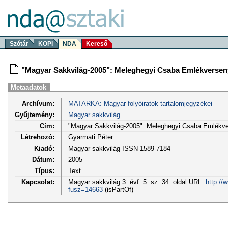
Szótár
KOPI
NDA
Kereső
"Magyar Sakkvilág-2005": Meleghegyi Csaba Emlékversen
Metaadatok
Archívum:
MATARKA: Magyar folyóiratok tartalomjegyzékei
Gyűjtemény:
Magyar sakkvilág
Cím:
"Magyar Sakkvilág-2005": Meleghegyi Csaba Emlékv
Létrehozó:
Gyarmati Péter
Kiadó:
Magyar sakkvilág ISSN 1589-7184
Dátum:
2005
Típus:
Text
Kapcsolat:
Magyar sakkvilág 3. évf. 5. sz. 34. oldal URL:
http://
fusz=14663
(isPartOf)