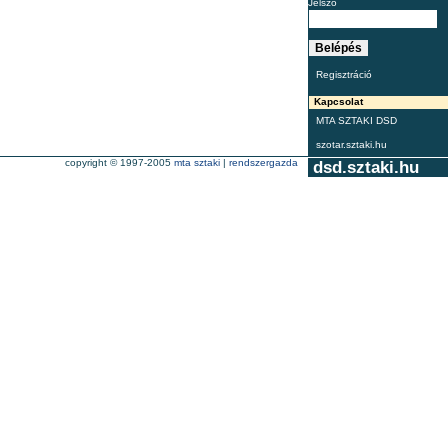
Jelszó
Regisztráció
Kapcsolat
MTA SZTAKI DSD
szotar.sztaki.hu
copyright © 1997-2005
mta sztaki
|
rendszergazda
dsd.sztaki.hu