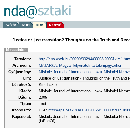
Szótár
KOPI
NDA
Kereső
Justice or just transition? Thoughts on the Truth and Rec
Metaadatok
Tartalom:
http://epa.oszk.hu/00200/00294/00003/20051kirs1.ht
Archívum:
MATARKA: Magyar folyóiratok tartalomjegyzékei
Gyűjtemény:
Miskolc Journal of International Law = Miskolci Nem
Cím:
Justice or just transition? Thoughts on the Truth and
Létrehozó:
Kirs Eszter
Kiadó:
Miskolc Journal of International Law = Miskolci Nem
Dátum:
2005
Típus:
Text
Azonosító:
URL:
http://epa.oszk.hu/00200/00294/00003/20051kir
Kapcsolat:
Miskolc Journal of International Law = Miskolci Nemz
(isPartOf)