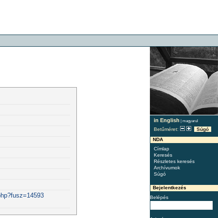
in English
|
magyarul
Betűméret:
Súgó
NDA
Címlap
Keresés
Részletes keresés
Archívumok
Súgó
Bejelentkezés
.php?fusz=14593
Belépés