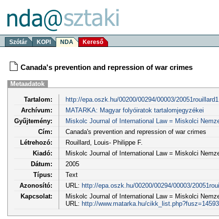
Szótár
KOPI
NDA
Kereső
Canada's prevention and repression of war crimes
Metaadatok
Tartalom:
http://epa.oszk.hu/00200/00294/00003/20051rouillard
Archívum:
MATARKA: Magyar folyóiratok tartalomjegyzékei
Gyűjtemény:
Miskolc Journal of International Law = Miskolci Nem
Cím:
Canada's prevention and repression of war crimes
Létrehozó:
Rouillard, Louis- Philippe F.
Kiadó:
Miskolc Journal of International Law = Miskolci Nem
Dátum:
2005
Típus:
Text
Azonosító:
URL:
http://epa.oszk.hu/00200/00294/00003/20051roui
Kapcsolat:
Miskolc Journal of International Law = Miskolci Nemz
URL:
http://www.matarka.hu/cikk_list.php?fusz=14593