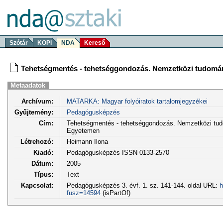
Szótár
KOPI
NDA
Kereső
Tehetségmentés - tehetséggondozás. Nemzetközi tudomán
Metaadatok
Archívum:
MATARKA: Magyar folyóiratok tartalomjegyzékei
Gyűjtemény:
Pedagógusképzés
Cím:
Tehetségmentés - tehetséggondozás. Nemzetközi tud
Egyetemen
Létrehozó:
Heimann Ilona
Kiadó:
Pedagógusképzés ISSN 0133-2570
Dátum:
2005
Típus:
Text
Kapcsolat:
Pedagógusképzés 3. évf. 1. sz. 141-144. oldal URL:
h
fusz=14594
(isPartOf)