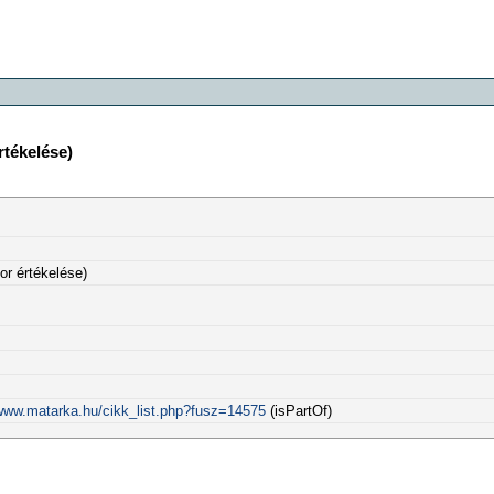
rtékelése)
or értékelése)
/www.matarka.hu/cikk_list.php?fusz=14575
(isPartOf)