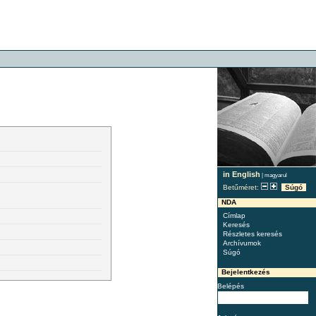
in English
|
magyarul
Betűméret:
Súgó
NDA
Címlap
Keresés
Részletes keresés
Archívumok
Súgó
Bejelentkezés
Belépés