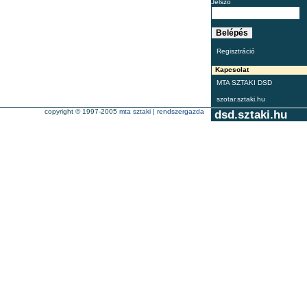
Jelszó
Regisztráció
Kapcsolat
MTA SZTAKI DSD
szotar.sztaki.hu
copyright © 1997-2005
mta sztaki
|
rendszergazda
dsd.sztaki.hu