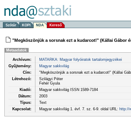
Szótár
KOPI
NDA
Kereső
"Megköszönjük a sorsnak ezt a kudarcot!" (Kállai Gábor é
Metaadatok
Archívum:
MATARKA: Magyar folyóiratok tartalomjegyzékei
Gyűjtemény:
Magyar sakkvilág
Cím:
"Megköszönjük a sorsnak ezt a kudarcot!" (Kállai Gáb
Létrehozó:
Szilágyi Péter
Fehér Gyula
Kiadó:
Magyar sakkvilág ISSN 1589-7184
Dátum:
2003
Típus:
Text
Kapcsolat:
Magyar sakkvilág 1. évf. 7. sz. 6-9. oldal URL:
http:/