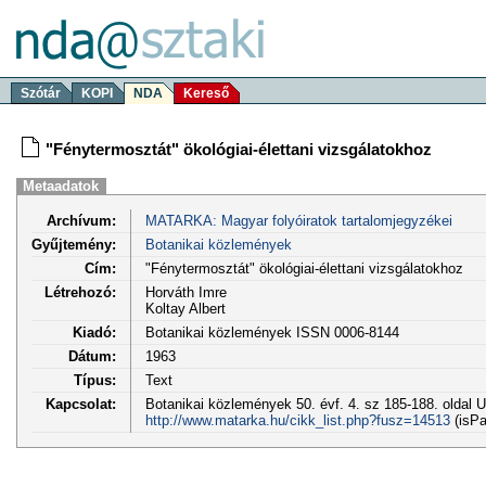
Szótár
KOPI
NDA
Kereső
"Fénytermosztát" ökológiai-élettani vizsgálatokhoz
Metaadatok
Archívum:
MATARKA: Magyar folyóiratok tartalomjegyzékei
Gyűjtemény:
Botanikai közlemények
Cím:
"Fénytermosztát" ökológiai-élettani vizsgálatokhoz
Létrehozó:
Horváth Imre
Koltay Albert
Kiadó:
Botanikai közlemények ISSN 0006-8144
Dátum:
1963
Típus:
Text
Kapcsolat:
Botanikai közlemények 50. évf. 4. sz 185-188. oldal 
http://www.matarka.hu/cikk_list.php?fusz=14513
(isPa