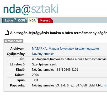
Szótár
KOPI
NDA
Kereső
A nitrogén-fejtrágyázás hatása a búza termésmennyiségé
Metaadatok
Archívum:
MATARKA: Magyar folyóiratok tartalomjegyzékei
Gyűjtemény:
Növénytermelés
Cím:
A nitrogén-fejtrágyázás hatása a búza termésmennyi
Létrehozó:
Szentpétery Zsolt
Kiadó:
Növénytermelés ISSN 0546-8191
Dátum:
2004
Típus:
Text
Kapcsolat:
Növénytermelés 53. évf. 6. sz. 547-558. oldal URL:
ht