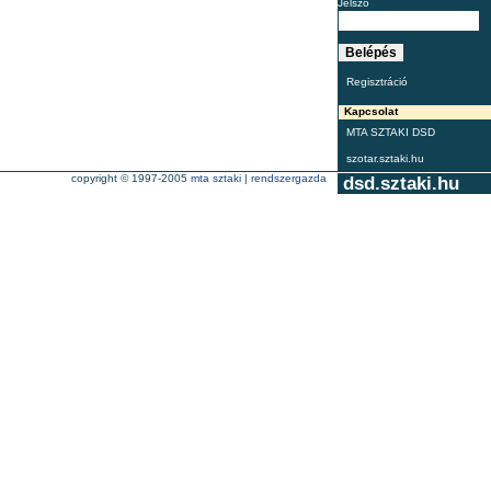
Jelszó
Regisztráció
Kapcsolat
MTA SZTAKI DSD
szotar.sztaki.hu
copyright © 1997-2005
mta sztaki
|
rendszergazda
dsd.sztaki.hu