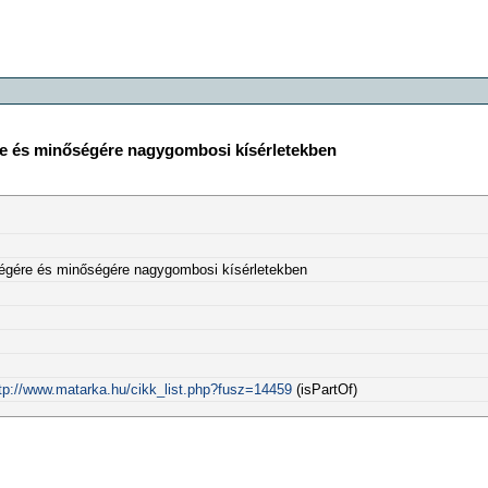
re és minőségére nagygombosi kísérletekben
ségére és minőségére nagygombosi kísérletekben
tp://www.matarka.hu/cikk_list.php?fusz=14459
(isPartOf)