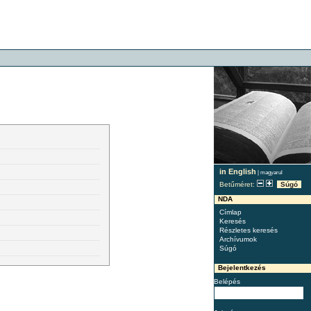
in English
|
magyarul
Betűméret:
Súgó
NDA
Címlap
Keresés
Részletes keresés
Archívumok
Súgó
Bejelentkezés
Belépés