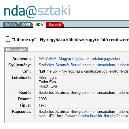
Szótár
KOPI
NDA
Kereső
"Lift me up" - Nyíregyháza kábítószerügyi ellátó rendszer
Metaadatok
Archívum:
MATARKA: Magyar folyóiratok tartalomjegyzékei
Gyűjtemény:
Szabolcs-Szatmár-Beregi szemle: társadalom, tudom
Cím:
"Lift me up" - Nyíregyháza kábítószerügyi ellátó rend
Létrehozó:
Hüse Lajos
Fodor Éva
Huszti Éva
Kiadó:
Szabolcs-Szatmár-Beregi szemle: társadalom, tudo
Dátum:
2005
Típus:
Text
Kapcsolat:
Szabolcs-Szatmár-Beregi szemle: társadalom, tudomán
oldal URL:
http://www.matarka.hu/cikk_list.php?fusz