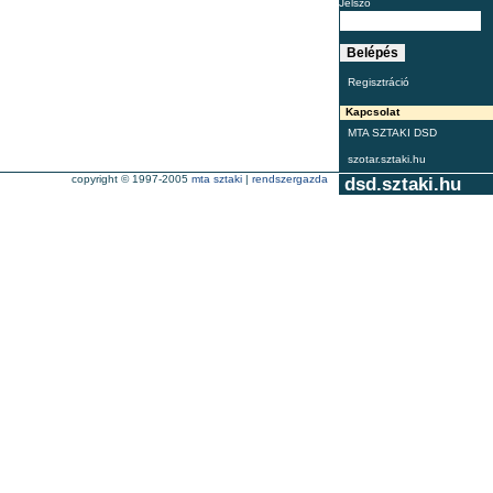
Jelszó
Regisztráció
Kapcsolat
MTA SZTAKI DSD
szotar.sztaki.hu
copyright © 1997-2005
mta sztaki
|
rendszergazda
dsd.sztaki.hu