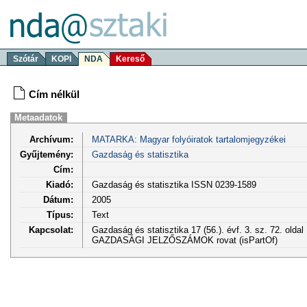
Szótár
KOPI
NDA
Kereső
Cím nélkül
Metaadatok
Archívum:
MATARKA: Magyar folyóiratok tartalomjegyzékei
Gyűjtemény:
Gazdaság és statisztika
Cím:
Kiadó:
Gazdaság és statisztika ISSN 0239-1589
Dátum:
2005
Típus:
Text
Kapcsolat:
Gazdaság és statisztika 17 (56.). évf. 3. sz. 72. olda
GAZDASÁGI JELZŐSZÁMOK rovat (isPartOf)