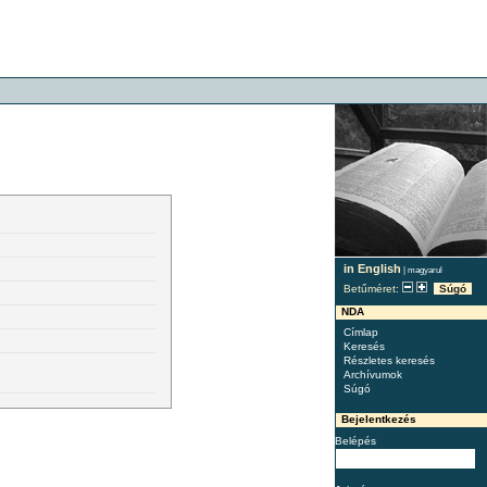
in English
|
magyarul
Betűméret:
Súgó
NDA
Címlap
Keresés
Részletes keresés
Archívumok
Súgó
Bejelentkezés
Belépés