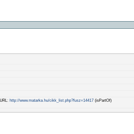
l URL:
http://www.matarka.hu/cikk_list.php?fusz=14417
(isPartOf)