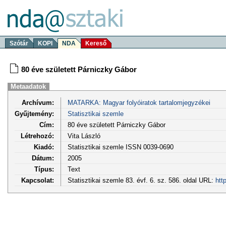
Szótár
KOPI
NDA
Kereső
80 éve született Párniczky Gábor
Metaadatok
Archívum:
MATARKA: Magyar folyóiratok tartalomjegyzékei
Gyűjtemény:
Statisztikai szemle
Cím:
80 éve született Párniczky Gábor
Létrehozó:
Vita László
Kiadó:
Statisztikai szemle ISSN 0039-0690
Dátum:
2005
Típus:
Text
Kapcsolat:
Statisztikai szemle 83. évf. 6. sz. 586. oldal URL:
htt