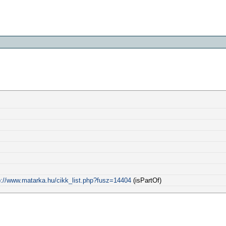
p://www.matarka.hu/cikk_list.php?fusz=14404
(isPartOf)