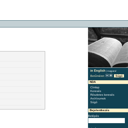
in English
|
magyarul
Betűméret:
Súgó
NDA
Címlap
Keresés
Részletes keresés
Archívumok
Súgó
Bejelentkezés
Belépés