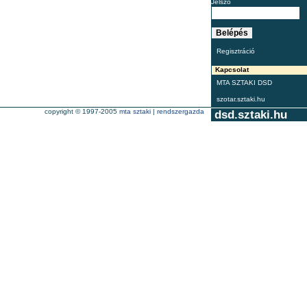
Jelszó
Regisztráció
Kapcsolat
MTA SZTAKI DSD
szotar.sztaki.hu
copyright © 1997-2005
mta sztaki
|
rendszergazda
dsd.sztaki.hu