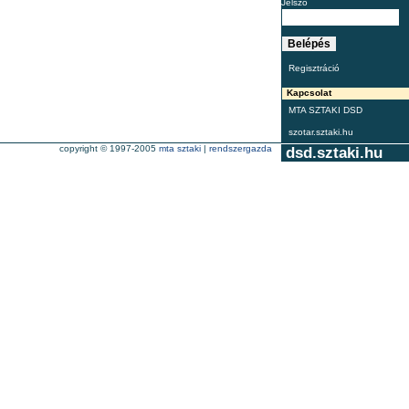
Jelszó
Regisztráció
Kapcsolat
MTA SZTAKI DSD
szotar.sztaki.hu
copyright © 1997-2005
mta sztaki
|
rendszergazda
dsd.sztaki.hu