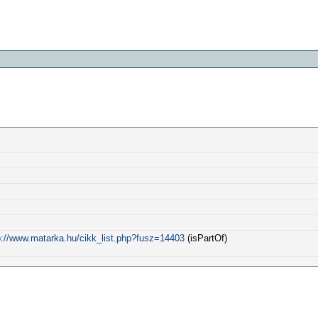
p://www.matarka.hu/cikk_list.php?fusz=14403
(isPartOf)