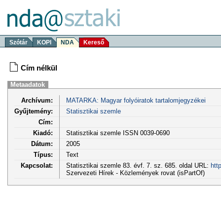
Szótár
KOPI
NDA
Kereső
Cím nélkül
Metaadatok
Archívum:
MATARKA: Magyar folyóiratok tartalomjegyzékei
Gyűjtemény:
Statisztikai szemle
Cím:
Kiadó:
Statisztikai szemle ISSN 0039-0690
Dátum:
2005
Típus:
Text
Kapcsolat:
Statisztikai szemle 83. évf. 7. sz. 685. oldal URL:
htt
Szervezeti Hírek - Közlemények rovat (isPartOf)