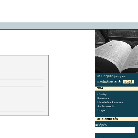
in English
|
magyarul
Betűméret:
Súgó
NDA
Címlap
Keresés
Részletes keresés
Archívumok
Súgó
Bejelentkezés
Belépés