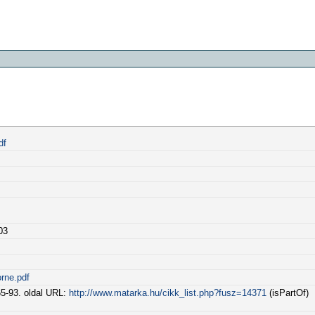
df
03
rne.pdf
65-93. oldal URL:
http://www.matarka.hu/cikk_list.php?fusz=14371
(isPartOf)