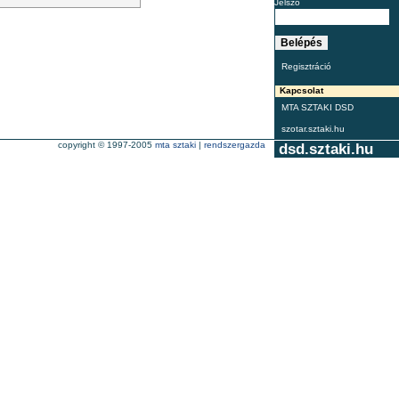
Jelszó
Regisztráció
Kapcsolat
MTA SZTAKI DSD
szotar.sztaki.hu
copyright © 1997-2005
mta sztaki
|
rendszergazda
dsd.sztaki.hu