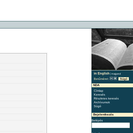
in English
|
magyarul
Betűméret:
Súgó
NDA
Címlap
Keresés
Részletes keresés
Archívumok
Súgó
Bejelentkezés
Belépés