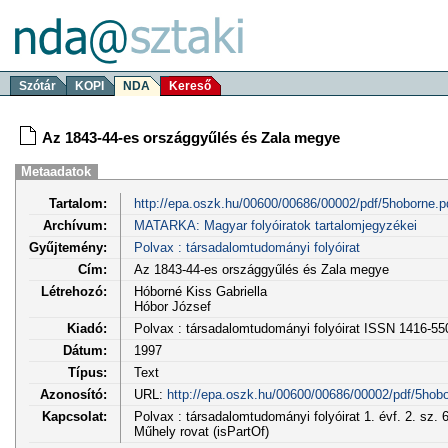
Szótár
KOPI
NDA
Kereső
Az 1843-44-es országgyűlés és Zala megye
Metaadatok
Tartalom:
http://epa.oszk.hu/00600/00686/00002/pdf/5hoborne.p
Archívum:
MATARKA: Magyar folyóiratok tartalomjegyzékei
Gyűjtemény:
Polvax : társadalomtudományi folyóirat
Cím:
Az 1843-44-es országgyűlés és Zala megye
Létrehozó:
Hóborné Kiss Gabriella
Hóbor József
Kiadó:
Polvax : társadalomtudományi folyóirat ISSN 1416-55
Dátum:
1997
Típus:
Text
Azonosító:
URL:
http://epa.oszk.hu/00600/00686/00002/pdf/5hobo
Kapcsolat:
Polvax : társadalomtudományi folyóirat 1. évf. 2. sz. 
Műhely rovat (isPartOf)