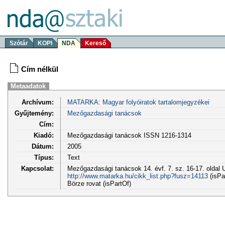
Szótár
KOPI
NDA
Kereső
Cím nélkül
Metaadatok
Archívum:
MATARKA: Magyar folyóiratok tartalomjegyzékei
Gyűjtemény:
Mezőgazdasági tanácsok
Cím:
Kiadó:
Mezőgazdasági tanácsok ISSN 1216-1314
Dátum:
2005
Típus:
Text
Kapcsolat:
Mezőgazdasági tanácsok 14. évf. 7. sz. 16-17. oldal 
http://www.matarka.hu/cikk_list.php?fusz=14113
(isPa
Börze rovat (isPartOf)