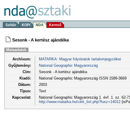
Szótár
KOPI
NDA
Kereső
Sesonk - A kertész ajándéka
Metaadatok
Archívum:
MATARKA: Magyar folyóiratok tartalomjegyzékei
Gyűjtemény:
National Geographic Magyarország
Cím:
Sesonk - A kertész ajándéka
Kiadó:
National Geographic Magyarország ISSN 1589-3669
Dátum:
2003
Típus:
Text
Kapcsolat:
National Geographic Magyarország 1. évf. 1. sz. 62-71
http://www.matarka.hu/cikk_list.php?fusz=14012
(isPa