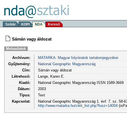
Szótár
KOPI
NDA
Kereső
Sámán vagy áldozat
Metaadatok
Archívum:
MATARKA: Magyar folyóiratok tartalomjegyzékei
Gyűjtemény:
National Geographic Magyarország
Cím:
Sámán vagy áldozat
Létrehozó:
Lange, Karen E.
Kiadó:
National Geographic Magyarország ISSN 1589-3669
Dátum:
2003
Típus:
Text
Kapcsolat:
National Geographic Magyarország 1. évf. 7. sz. 58-63
http://www.matarka.hu/cikk_list.php?fusz=14004
(isPa