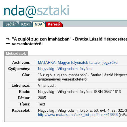
Szótár
KOPI
NDA
Kereső
"A zuglói zug zen imaházban" - Bratka László Hétpecséte
verseskötetéről
Metaadatok
Archívum:
MATARKA: Magyar folyóiratok tartalomjegyzékei
Gyűjtemény:
Nagyvilág : Világirodalmi folyóirat
Cím:
"A zuglói zug zen imaházban" - Bratka László Hétpecs
gyűjteményes verseskötetéről
Létrehozó:
Vihar Judit
Kiadó:
Nagyvilág : Világirodalmi folyóirat ISSN 0547-1613
Dátum:
2005
Típus:
Text
Kapcsolat:
Nagyvilág : Világirodalmi folyóirat 50. évf. 4. sz. 321-
http://www.matarka.hu/cikk_list.php?fusz=13843
(isPa