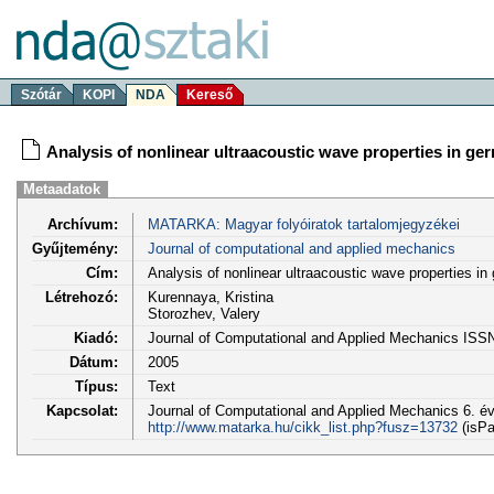
Szótár
KOPI
NDA
Kereső
Analysis of nonlinear ultraacoustic wave properties in g
Metaadatok
Archívum:
MATARKA: Magyar folyóiratok tartalomjegyzékei
Gyűjtemény:
Journal of computational and applied mechanics
Cím:
Analysis of nonlinear ultraacoustic wave properties 
Létrehozó:
Kurennaya, Kristina
Storozhev, Valery
Kiadó:
Journal of Computational and Applied Mechanics ISS
Dátum:
2005
Típus:
Text
Kapcsolat:
Journal of Computational and Applied Mechanics 6. évf
http://www.matarka.hu/cikk_list.php?fusz=13732
(isPa