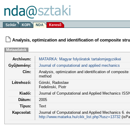
Szótár
KOPI
NDA
Kereső
Analysis, optimization and identification of composite s
Metaadatok
Archívum:
MATARKA: Magyar folyóiratok tartalomjegyzékei
Gyűjtemény:
Journal of computational and applied mechanics
Cím:
Analysis, optimization and identification of composit
method
Létrehozó:
Górski, Radoslaw
Fedelinski, Piotr
Kiadó:
Journal of Computational and Applied Mechanics ISS
Dátum:
2005
Típus:
Text
Kapcsolat:
Journal of Computational and Applied Mechanics 6. évf
http://www.matarka.hu/cikk_list.php?fusz=13732
(isPa