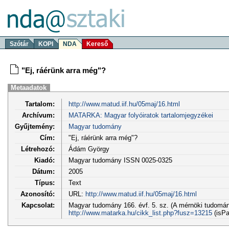
Szótár
KOPI
NDA
Kereső
"Ej, ráérünk arra még"?
Metaadatok
Tartalom:
http://www.matud.iif.hu/05maj/16.html
Archívum:
MATARKA: Magyar folyóiratok tartalomjegyzékei
Gyűjtemény:
Magyar tudomány
Cím:
"Ej, ráérünk arra még"?
Létrehozó:
Ádám György
Kiadó:
Magyar tudomány ISSN 0025-0325
Dátum:
2005
Típus:
Text
Azonosító:
URL:
http://www.matud.iif.hu/05maj/16.html
Kapcsolat:
Magyar tudomány 166. évf. 5. sz. (A mérnöki tudomán
http://www.matarka.hu/cikk_list.php?fusz=13215
(isPa