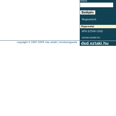
Jelszó
Regisztráció
Kapcsolat
MTA SZTAKI DSD
szotar.sztaki.hu
copyright © 1997-2005
mta sztaki
|
rendszergazda
dsd.sztaki.hu