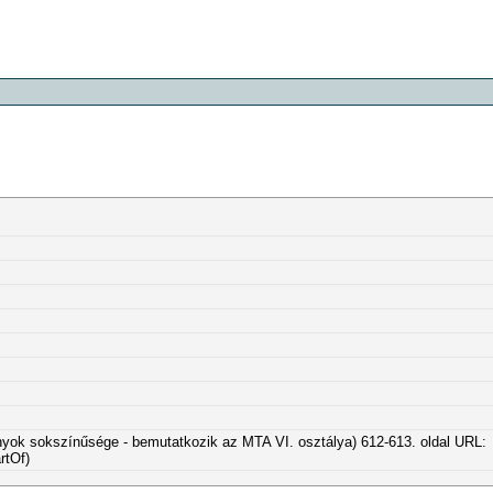
yok sokszínűsége - bemutatkozik az MTA VI. osztálya) 612-613. oldal URL:
rtOf)