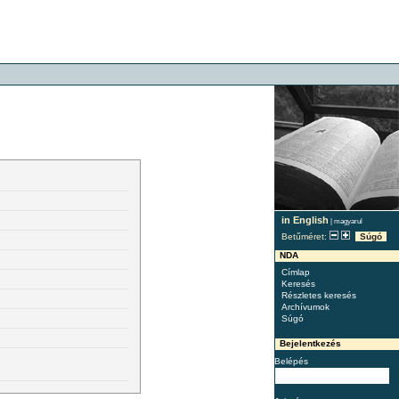
in English
|
magyarul
Betűméret:
Súgó
NDA
Címlap
Keresés
Részletes keresés
Archívumok
Súgó
Bejelentkezés
Belépés