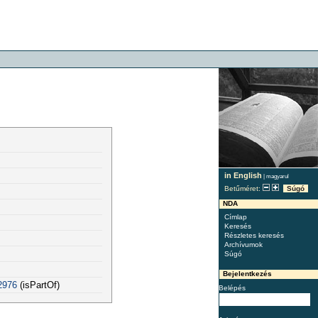
in English
|
magyarul
Betűméret:
Súgó
NDA
Címlap
Keresés
Részletes keresés
Archívumok
Súgó
Bejelentkezés
2976
(isPartOf)
Belépés