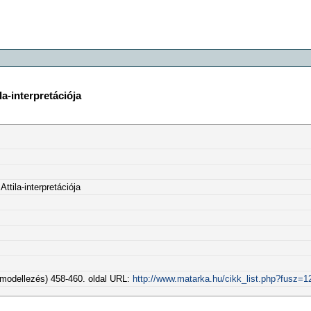
la-interpretációja
ttila-interpretációja
 modellezés) 458-460. oldal URL:
http://www.matarka.hu/cikk_list.php?fusz=1