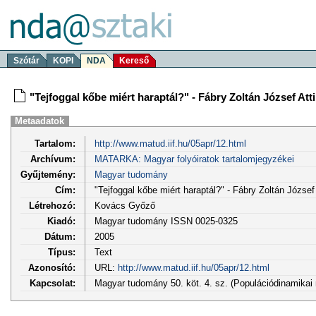
Szótár
KOPI
NDA
Kereső
"Tejfoggal kőbe miért haraptál?" - Fábry Zoltán József Atti
Metaadatok
Tartalom:
http://www.matud.iif.hu/05apr/12.html
Archívum:
MATARKA: Magyar folyóiratok tartalomjegyzékei
Gyűjtemény:
Magyar tudomány
Cím:
"Tejfoggal kőbe miért haraptál?" - Fábry Zoltán József A
Létrehozó:
Kovács Győző
Kiadó:
Magyar tudomány ISSN 0025-0325
Dátum:
2005
Típus:
Text
Azonosító:
URL:
http://www.matud.iif.hu/05apr/12.html
Kapcsolat:
Magyar tudomány 50. köt. 4. sz. (Populációdinamikai