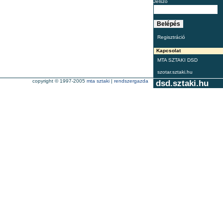
Jelszó
Regisztráció
Kapcsolat
MTA SZTAKI DSD
szotar.sztaki.hu
copyright © 1997-2005
mta sztaki
|
rendszergazda
dsd.sztaki.hu