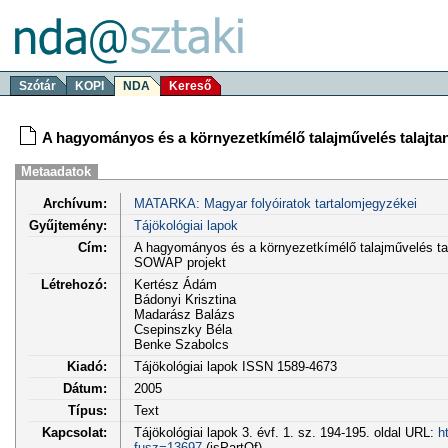
Szótár
KOPI
NDA
Kereső
A hagyományos és a környezetkímélő talajművelés talajtan
Metaadatok
Archívum:
MATARKA: Magyar folyóiratok tartalomjegyzékei
Gyűjtemény:
Tájökológiai lapok
Cím:
A hagyományos és a környezetkímélő talajművelés tala
SOWAP projekt
Létrehozó:
Kertész Ádám
Bádonyi Krisztina
Madarász Balázs
Csepinszky Béla
Benke Szabolcs
Kiadó:
Tájökológiai lapok ISSN 1589-4673
Dátum:
2005
Típus:
Text
Kapcsolat:
Tájökológiai lapok 3. évf. 1. sz. 194-195. oldal URL:
h
fusz=13697
(isPartOf)