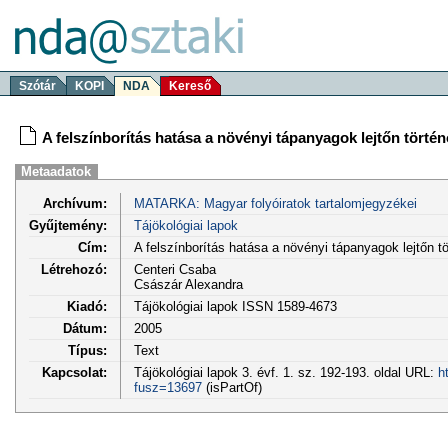
Szótár
KOPI
NDA
Kereső
A felszínborítás hatása a növényi tápanyagok lejtőn történ
Metaadatok
Archívum:
MATARKA: Magyar folyóiratok tartalomjegyzékei
Gyűjtemény:
Tájökológiai lapok
Cím:
A felszínborítás hatása a növényi tápanyagok lejtőn t
Létrehozó:
Centeri Csaba
Császár Alexandra
Kiadó:
Tájökológiai lapok ISSN 1589-4673
Dátum:
2005
Típus:
Text
Kapcsolat:
Tájökológiai lapok 3. évf. 1. sz. 192-193. oldal URL:
h
fusz=13697
(isPartOf)