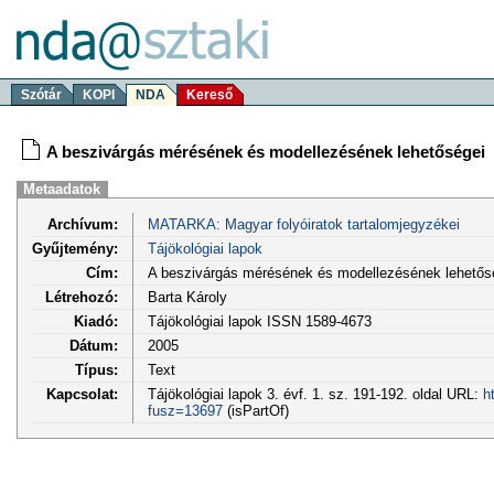
Szótár
KOPI
NDA
Kereső
A beszivárgás mérésének és modellezésének lehetőségei
Metaadatok
Archívum:
MATARKA: Magyar folyóiratok tartalomjegyzékei
Gyűjtemény:
Tájökológiai lapok
Cím:
A beszivárgás mérésének és modellezésének lehetős
Létrehozó:
Barta Károly
Kiadó:
Tájökológiai lapok ISSN 1589-4673
Dátum:
2005
Típus:
Text
Kapcsolat:
Tájökológiai lapok 3. évf. 1. sz. 191-192. oldal URL:
h
fusz=13697
(isPartOf)