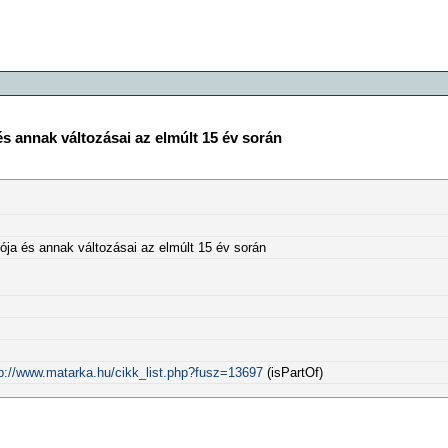
és annak változásai az elmúlt 15 év során
ója és annak változásai az elmúlt 15 év során
p://www.matarka.hu/cikk_list.php?fusz=13697
(isPartOf)