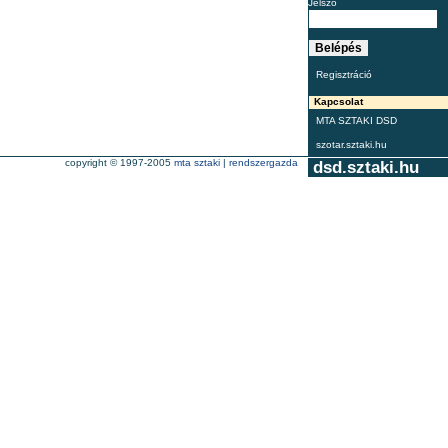
Jelszó
Regisztráció
Kapcsolat
MTA SZTAKI DSD
szotar.sztaki.hu
copyright © 1997-2005
mta sztaki
|
rendszergazda
dsd.sztaki.hu