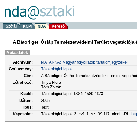
Szótár
KOPI
NDA
Kereső
A Bátorligeti Ősláp Természetvédelmi Terület vegetációja 
Metaadatok
Archívum:
MATARKA: Magyar folyóiratok tartalomjegyzékei
Gyűjtemény:
Tájökológiai lapok
Cím:
A Bátorligeti Ősláp Természetvédelmi Terület vegetáci
Létrehozó:
Tinya Flóra
Tóth Zoltán
Kiadó:
Tájökológiai lapok ISSN 1589-4673
Dátum:
2005
Típus:
Text
Kapcsolat:
Tájökológiai lapok 3. évf. 1. sz. 99-117. oldal URL:
htt