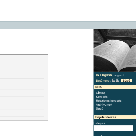
in English
|
magyarul
Betűméret:
Súgó
NDA
Címlap
Keresés
Részletes keresés
Archívumok
Súgó
Bejelentkezés
Belépés