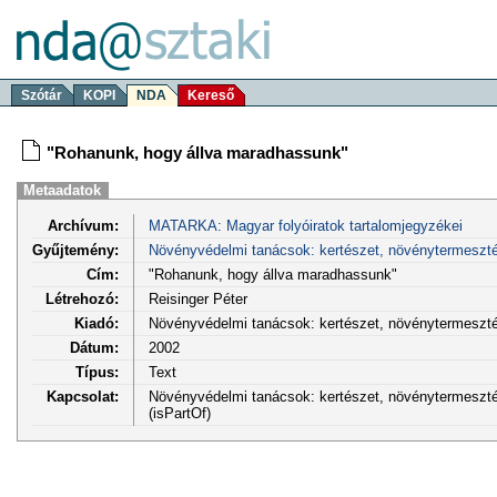
Szótár
KOPI
NDA
Kereső
"Rohanunk, hogy állva maradhassunk"
Metaadatok
Archívum:
MATARKA: Magyar folyóiratok tartalomjegyzékei
Gyűjtemény:
Növényvédelmi tanácsok: kertészet, növénytermeszt
Cím:
"Rohanunk, hogy állva maradhassunk"
Létrehozó:
Reisinger Péter
Kiadó:
Növényvédelmi tanácsok: kertészet, növénytermeszt
Dátum:
2002
Típus:
Text
Kapcsolat:
Növényvédelmi tanácsok: kertészet, növénytermesztés
(isPartOf)