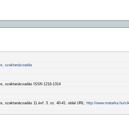
és, szaktanácsadás
és, szaktanácsadás ISSN 1216-1314
, szaktanácsadás 11.évf. 3. sz. 40-41. oldal URL:
http://www.matarka.hu/ci