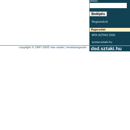
Jelszó
Regisztráció
Kapcsolat
MTA SZTAKI DSD
szotar.sztaki.hu
copyright © 1997-2005
mta sztaki
|
rendszergazda
dsd.sztaki.hu