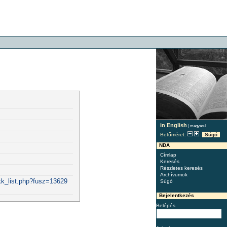
in English
|
magyarul
Betűméret:
Súgó
NDA
Címlap
Keresés
Részletes keresés
Archívumok
kk_list.php?fusz=13629
Súgó
Bejelentkezés
Belépés