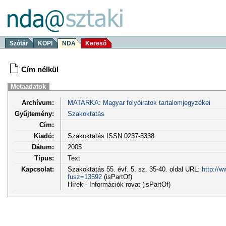
Szótár
KOPI
NDA
Kereső
Cím nélkül
Metaadatok
Archívum:
MATARKA: Magyar folyóiratok tartalomjegyzékei
Gyűjtemény:
Szakoktatás
Cím:
Kiadó:
Szakoktatás ISSN 0237-5338
Dátum:
2005
Típus:
Text
Kapcsolat:
Szakoktatás 55. évf. 5. sz. 35-40. oldal URL:
http://w
fusz=13592
(isPartOf)
Hírek - Információk rovat (isPartOf)