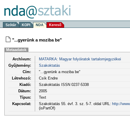
Szótár
KOPI
NDA
Kereső
"...gyerünk a moziba be"
Metaadatok
Archívum:
MATARKA: Magyar folyóiratok tartalomjegyzékei
Gyűjtemény:
Szakoktatás
Cím:
"...gyerünk a moziba be"
Létrehozó:
Csík Endre
Kiadó:
Szakoktatás ISSN 0237-5338
Dátum:
2005
Típus:
Text
Kapcsolat:
Szakoktatás 55. évf. 3. sz. 5-7. oldal URL:
http://www
(isPartOf)