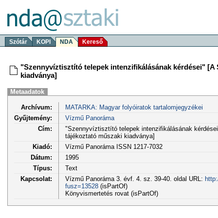
Szótár
KOPI
NDA
Kereső
"Szennyvíztisztító telepek intenzifikálásának kérdései" [
kiadványa]
Metaadatok
Archívum:
MATARKA: Magyar folyóiratok tartalomjegyzékei
Gyűjtemény:
Vízmű Panoráma
Cím:
"Szennyvíztisztító telepek intenzifikálásának kérdés
tájékoztató műszaki kiadványa]
Kiadó:
Vízmű Panoráma ISSN 1217-7032
Dátum:
1995
Típus:
Text
Kapcsolat:
Vízmű Panoráma 3. évf. 4. sz. 39-40. oldal URL:
http
fusz=13528
(isPartOf)
Könyvismertetés rovat (isPartOf)