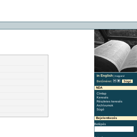
in English
|
magyarul
Betűméret:
Súgó
NDA
Címlap
Keresés
Részletes keresés
Archívumok
Súgó
Bejelentkezés
Belépés