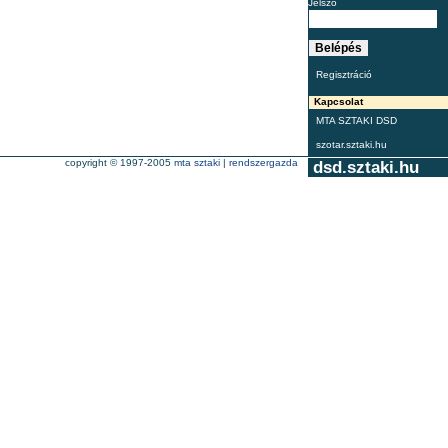
Jelszó
Regisztráció
Kapcsolat
MTA SZTAKI DSD
szotar.sztaki.hu
copyright © 1997-2005
mta sztaki
|
rendszergazda
dsd.sztaki.hu