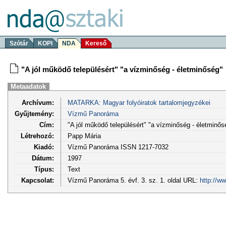
Szótár
KOPI
NDA
Kereső
"A jól működő településért" "a vízminőség - életminőség"
Metaadatok
Archívum:
MATARKA: Magyar folyóiratok tartalomjegyzékei
Gyűjtemény:
Vízmű Panoráma
Cím:
"A jól működő településért" "a vízminőség - életminős
Létrehozó:
Papp Mária
Kiadó:
Vízmű Panoráma ISSN 1217-7032
Dátum:
1997
Típus:
Text
Kapcsolat:
Vízmű Panoráma 5. évf. 3. sz. 1. oldal URL:
http://w