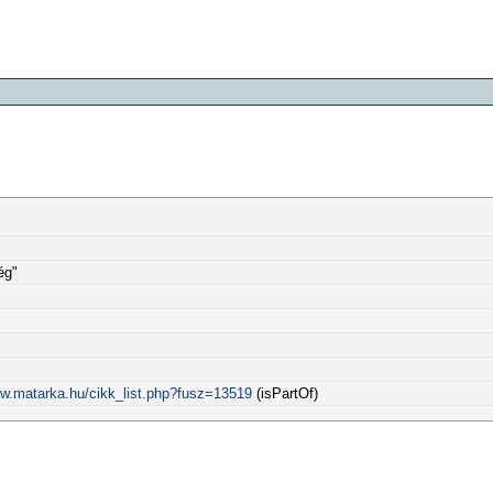
ég"
ww.matarka.hu/cikk_list.php?fusz=13519
(isPartOf)