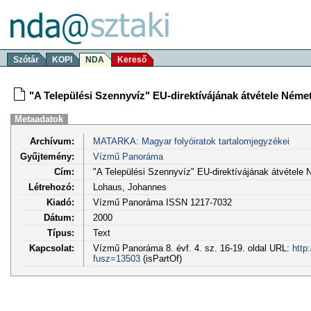
Szótár
KOPI
NDA
Kereső
"A Települési Szennyvíz" EU-direktívájának átvétele Ném
Metaadatok
Archívum:
MATARKA: Magyar folyóiratok tartalomjegyzékei
Gyűjtemény:
Vízmű Panoráma
Cím:
"A Települési Szennyvíz" EU-direktívájának átvétele
Létrehozó:
Lohaus, Johannes
Kiadó:
Vízmű Panoráma ISSN 1217-7032
Dátum:
2000
Típus:
Text
Kapcsolat:
Vízmű Panoráma 8. évf. 4. sz. 16-19. oldal URL:
http
fusz=13503
(isPartOf)