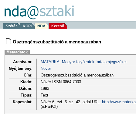
Szótár
KOPI
NDA
Kereső
Ösztrogénszubsztitúció a menopauzában
Metaadatok
Archívum:
MATARKA: Magyar folyóiratok tartalomjegyzékei
Gyűjtemény:
Nővér
Cím:
Ösztrogénszubsztitúció a menopauzában
Kiadó:
Nővér ISSN 0864-7003
Dátum:
1993
Típus:
Text
Kapcsolat:
Nővér 6. évf. 6. sz. 42. oldal URL:
http://www.matarka
(isPartOf)