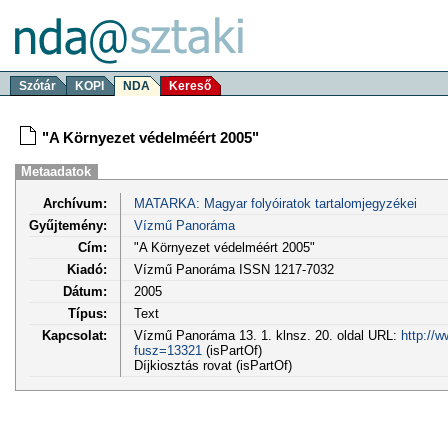
Szótár
KOPI
NDA
Kereső
"A Környezet védelméért 2005"
Metaadatok
Archívum:
MATARKA: Magyar folyóiratok tartalomjegyzékei
Gyűjtemény:
Vízmű Panoráma
Cím:
"A Környezet védelméért 2005"
Kiadó:
Vízmű Panoráma ISSN 1217-7032
Dátum:
2005
Típus:
Text
Kapcsolat:
Vízmű Panoráma 13. 1. klnsz. 20. oldal URL:
http://w
fusz=13321
(isPartOf)
Díjkiosztás rovat (isPartOf)