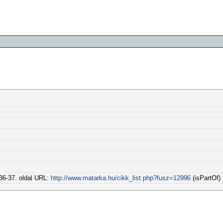
 36-37. oldal URL:
http://www.matarka.hu/cikk_list.php?fusz=12996
(isPartOf)