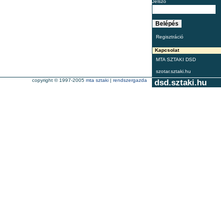
Jelszó
Regisztráció
Kapcsolat
MTA SZTAKI DSD
szotar.sztaki.hu
copyright © 1997-2005
mta sztaki
|
rendszergazda
dsd.sztaki.hu