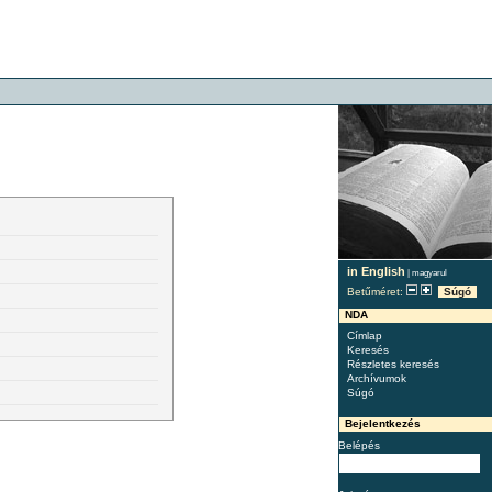
in English
|
magyarul
Betűméret:
Súgó
NDA
Címlap
Keresés
Részletes keresés
Archívumok
Súgó
Bejelentkezés
Belépés