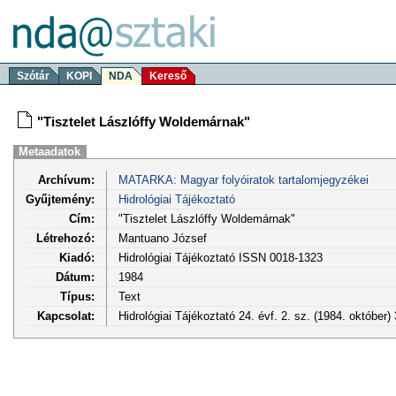
Szótár
KOPI
NDA
Kereső
"Tisztelet Lászlóffy Woldemárnak"
Metaadatok
Archívum:
MATARKA: Magyar folyóiratok tartalomjegyzékei
Gyűjtemény:
Hidrológiai Tájékoztató
Cím:
"Tisztelet Lászlóffy Woldemárnak"
Létrehozó:
Mantuano József
Kiadó:
Hidrológiai Tájékoztató ISSN 0018-1323
Dátum:
1984
Típus:
Text
Kapcsolat:
Hidrológiai Tájékoztató 24. évf. 2. sz. (1984. október)