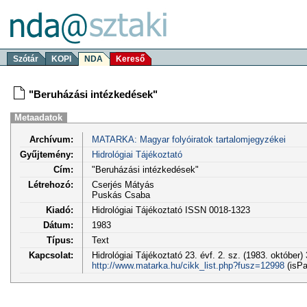
Szótár
KOPI
NDA
Kereső
"Beruházási intézkedések"
Metaadatok
Archívum:
MATARKA: Magyar folyóiratok tartalomjegyzékei
Gyűjtemény:
Hidrológiai Tájékoztató
Cím:
"Beruházási intézkedések"
Létrehozó:
Cserjés Mátyás
Puskás Csaba
Kiadó:
Hidrológiai Tájékoztató ISSN 0018-1323
Dátum:
1983
Típus:
Text
Kapcsolat:
Hidrológiai Tájékoztató 23. évf. 2. sz. (1983. október)
http://www.matarka.hu/cikk_list.php?fusz=12998
(isPa