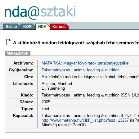
Szótár
KOPI
NDA
Kereső
A különböző módon feldolgozott szójabab fehérjeminőség
Metaadatok
Archívum:
MATARKA: Magyar folyóiratok tartalomjegyzékei
Gyűjtemény:
Takarmányozás : animal feeding & nutrition
Cím:
A különböző módon feldolgozott szójabab fehérjeminő
Létrehozó:
Peisker, Manfred
Li, Yuemeing
Kiadó:
Takarmányozás : animal feeding & nutrition ISSN 141
Dátum:
2005
Típus:
Text
Kapcsolat:
Takarmányozás : animal feeding & nutrition 8. évf. 2. 
http://www.matarka.hu/cikk_list.php?fusz=13257
(isPa
Minőség rovat (isPartOf)