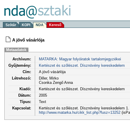
Szótár
KOPI
NDA
Kereső
A jövő vásárlója
Metaadatok
Archívum:
MATARKA: Magyar folyóiratok tartalomjegyzékei
Gyűjtemény:
Kertészet és szőlészet. Dísznövény kereskedelem
Cím:
A jövő vásárlója
Létrehozó:
Diller, Mirko
Csonka Zengő Anna
Kiadó:
Kertészet és szőlészet. Dísznövény kereskedelem
Dátum:
2005
Típus:
Text
Kapcsolat:
Kertészet és szőlészet. Dísznövény kereskedelem 1. é
http://www.matarka.hu/cikk_list.php?fusz=13252
(isPa