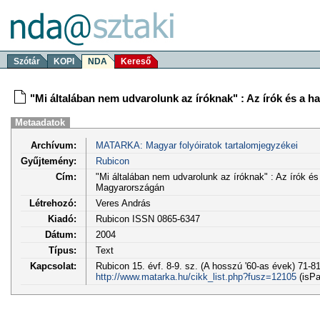
Szótár
KOPI
NDA
Kereső
"Mi általában nem udvarolunk az íróknak" : Az írók és a 
Metaadatok
Archívum:
MATARKA: Magyar folyóiratok tartalomjegyzékei
Gyűjtemény:
Rubicon
Cím:
"Mi általában nem udvarolunk az íróknak" : Az írók é
Magyarországán
Létrehozó:
Veres András
Kiadó:
Rubicon ISSN 0865-6347
Dátum:
2004
Típus:
Text
Kapcsolat:
Rubicon 15. évf. 8-9. sz. (A hosszú '60-as évek) 71-81
http://www.matarka.hu/cikk_list.php?fusz=12105
(isPa