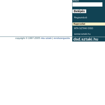
Jelszó
Regisztráció
Kapcsolat
MTA SZTAKI DSD
szotar.sztaki.hu
copyright © 1997-2005
mta sztaki
|
rendszergazda
dsd.sztaki.hu