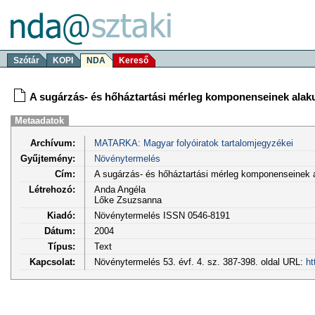
Szótár
KOPI
NDA
Kereső
A sugárzás- és hőháztartási mérleg komponenseinek alaku
Metaadatok
Archívum:
MATARKA: Magyar folyóiratok tartalomjegyzékei
Gyűjtemény:
Növénytermelés
Cím:
A sugárzás- és hőháztartási mérleg komponenseinek al
Létrehozó:
Anda Angéla
Lőke Zsuzsanna
Kiadó:
Növénytermelés ISSN 0546-8191
Dátum:
2004
Típus:
Text
Kapcsolat:
Növénytermelés 53. évf. 4. sz. 387-398. oldal URL:
ht