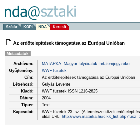
Szótár
KOPI
NDA
Kereső
Az erdőtelepítések támogatása az Európai Unióban
Metaadatok
Archívum:
MATARKA: Magyar folyóiratok tartalomjegyzékei
Gyűjtemény:
WWF füzetek
Cím:
Az erdőtelepítések támogatása az Európai Unióban
Létrehozó:
Gulyás Levente
Kiadó:
WWF füzetek ISSN 1216-2825
Dátum:
2004
Típus:
Text
Kapcsolat:
WWF füzetek 23. sz. (A természetközeli erdőtelepíté
oldal URL:
http://www.matarka.hu/cikk_list.php?fusz